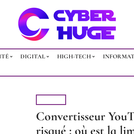
ITÉ
DIGITAL
HIGH-TECH
INFORMA
DIGITAL
Convertisseur You
risqué : où est la lim