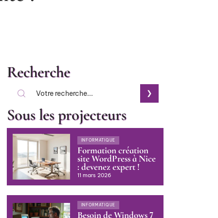
Recherche
Sous les projecteurs
INFORMATIQUE
Formation création
site WordPress à Nice
: devenez expert !
11 mars 2026
INFORMATIQUE
Besoin de Windows 7