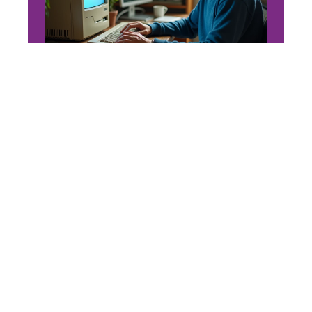
INFORMATIQUE
Besoin de Windows 7 A
Télécharger pour un vieux
logiciel ? Nos options
29 mars 2026
En vogue