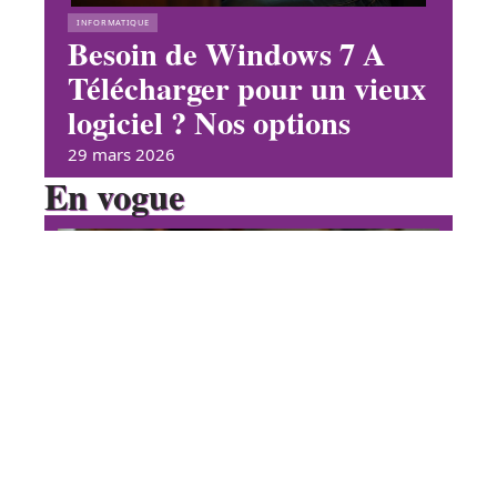
INFORMATIQUE
Besoin de Windows 7 A
Télécharger pour un vieux
logiciel ? Nos options
29 mars 2026
En vogue
Phone Sony Ericsson Walkman
vintage : où trouver les perles
rares en 2026
Contact
Mentions Légales
Sitemap
HIGH-TECH